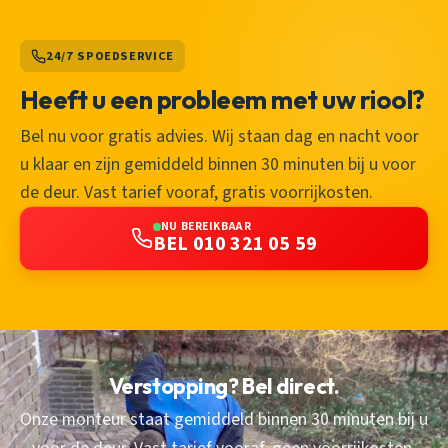
24/7 SPOEDSERVICE
Heeft u een probleem met uw riool?
Bel nu voor gratis advies. Wij staan dag en nacht voor
u klaar en zijn gemiddeld binnen 30 minuten bij u voor
de deur. Vast tarief vooraf, gratis voorrijkosten.
NU BEREIKBAAR
BEL 010 321 05 59
Verstopping? Bel direct.
Onze monteur staat gemiddeld binnen 30 minuten bij u