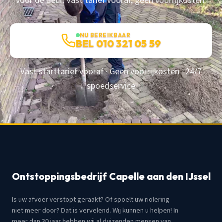
voor de deur. Vast tarief vooraf, geen voorrijkosten.
NU BEREIKBAAR
BEL 010 321 05 59
Vast starttarief vooraf · Geen voorrijkosten · 24/7
spoedservice
Ontstoppingsbedrijf Capelle aan den IJssel
Is uw afvoer verstopt geraakt? Of spoelt uw riolering
niet meer door? Dat is vervelend. Wij kunnen u helpen! In
meer dan 30 jaar hebben wij al duizenden mensen van