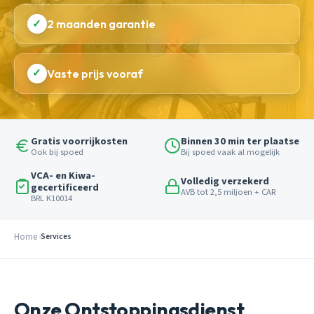
✓
2 maanden garantie
✓
Vaste prijs vooraf
Gratis voorrijkosten
Binnen 30 min ter plaatse
Ook bij spoed
Bij spoed vaak al mogelijk
VCA- en Kiwa-
Volledig verzekerd
gecertificeerd
AVB tot 2,5 miljoen + CAR
BRL K10014
Home
Services
Onze Ontstoppingsdienst