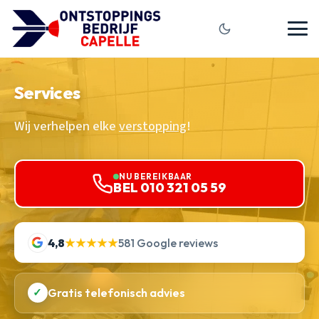
Services
Wij verhelpen elke
verstopping
!
NU BEREIKBAAR
BEL 010 321 05 59
4,8
★★★★★
581 Google reviews
✓
Gratis telefonisch advies