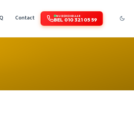
AQ
Contact
NU BEREIKBAAR
BEL 010 321 05 59